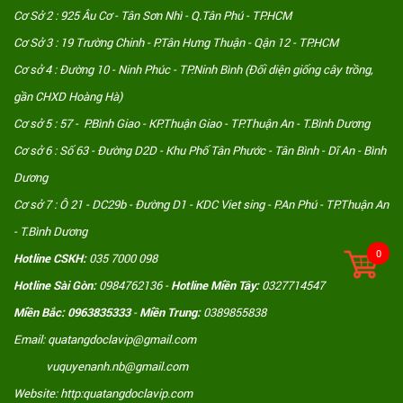
Cơ Sở 2 : 925 Âu Cơ - Tân Sơn Nhì - Q.Tân Phú - TP.HCM
Cơ Sở 3 : 19 Trường Chinh - P.Tân Hưng Thuận - Qận 12 - TP.HCM
Cơ sở 4 : Đường 10 - Ninh Phúc - TP.Ninh Bình (Đối diện giống cây trồng,
gần CHXD Hoàng Hà)
Cơ sở 5 : 57 - P.Bình Giao - KP.Thuận Giao - TP.Thuận An - T.Bình Dương
Cơ sở 6 : Số 63 - Đường D2D - Khu Phố Tân Phước - Tân Bình - Dĩ An - Bình
Dương
Cơ sở 7 : Ô 21 - DC29b - Đường D1 - KDC Viet sing - P.An Phú - TP.Thuận An
- T.Bình Dương
0
Hotline CSKH:
035 7000 098
Hotline Sài Gòn:
0984762136 -
Hotline Miền Tây:
0327714547
Miền Bắc: 0963835333
-
Miền Trung:
0389855838
Email: quatangdoclavip@gmail.com
vuquyenanh.nb@gmail.com
Website: http:quatangdoclavip.com