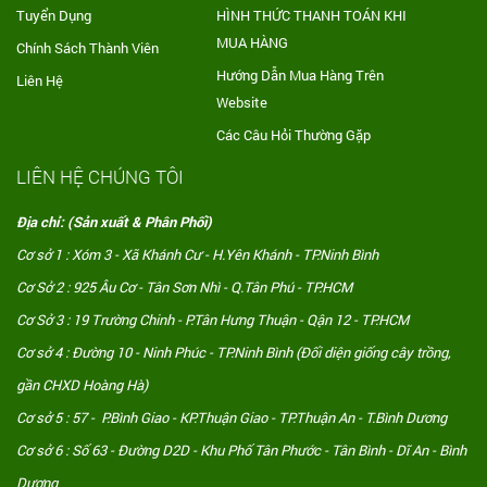
Tuyển Dụng
HÌNH THỨC THANH TOÁN KHI
MUA HÀNG
Chính Sách Thành Viên
Hướng Dẫn Mua Hàng Trên
Liên Hệ
Website
Các Câu Hỏi Thường Gặp
LIÊN HỆ CHÚNG TÔI
Địa chỉ: (Sản xuất & Phân Phối)
Cơ sở 1 : Xóm 3 - Xã Khánh Cư - H.Yên Khánh - TP.Ninh Bình
Cơ Sở 2 : 925 Âu Cơ - Tân Sơn Nhì - Q.Tân Phú - TP.HCM
Cơ Sở 3 : 19 Trường Chinh - P.Tân Hưng Thuận - Qận 12 - TP.HCM
Cơ sở 4 : Đường 10 - Ninh Phúc - TP.Ninh Bình (Đối diện giống cây trồng,
gần CHXD Hoàng Hà)
Cơ sở 5 : 57 - P.Bình Giao - KP.Thuận Giao - TP.Thuận An - T.Bình Dương
Cơ sở 6 : Số 63 - Đường D2D - Khu Phố Tân Phước - Tân Bình - Dĩ An - Bình
Dương