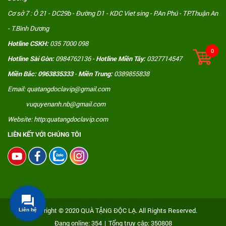
Cơ sở 7 : Ô 21 - DC29b - Đường D1 - KDC Viet sing - P.An Phú - TP.Thuận An
- T.Bình Dương
Hotline CSKH:
035 7000 098
0
Hotline Sài Gòn:
0984762136 -
Hotline Miền Tây:
0327714547
Miền Bắc: 0963835333
-
Miền Trung:
0389855838
Email: quatangdoclavip@gmail.com
vuquyenanh.nb@gmail.com
Website: http:quatangdoclavip.com
LIÊN KẾT VỚI CHÚNG TÔI
Copyright © 2020 QUÀ TẶNG ĐỘC LẠ. All Rights Reserved.
Liên hệ
Đang online: 354
|
Tổng truy cập: 350808