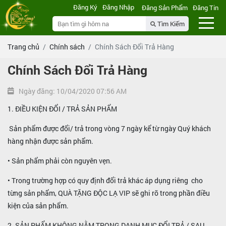
Đăng Ký
Đăng Nhập
Đăng Sản Phẩm
Đăng Tin
Tìm Kiếm
Trang chủ
Chính sách
Chính Sách Đổi Trả Hàng
Chính Sách Đổi Trả Hàng
Ngày đăng: 10/04/2020 07:56 AM
1. ĐIỀU KIỆN ĐỔI / TRẢ SẢN PHẨM
Sản phẩm được đổi/ trả trong vòng 7 ngày kể từ ngày Quý khách
hàng nhận được sản phẩm.
• Sản phẩm phải còn nguyên vẹn.
• Trong trường hợp có quy định đổi trả khác áp dụng riêng cho
từng sản phẩm, QUÀ TẶNG ĐỘC LẠ VIP sẽ ghi rõ trong phần điều
kiện của sản phẩm.
2. SẢN PHẨM KHÔNG NẰM TRONG DANH MỤC ĐỔI TRẢ / SAU