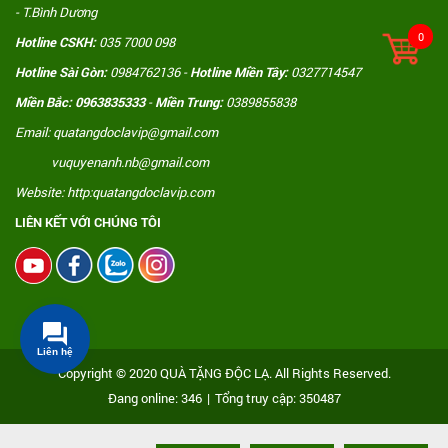
- T.Bình Dương
0
Hotline CSKH:
035 7000 098
Hotline Sài Gòn:
0984762136 -
Hotline Miền Tây:
0327714547
Miền Bắc: 0963835333
-
Miền Trung:
0389855838
Email: quatangdoclavip@gmail.com
vuquyenanh.nb@gmail.com
Website: http:quatangdoclavip.com
LIÊN KẾT VỚI CHÚNG TÔI
Liên hệ
Copyright © 2020 QUÀ TẶNG ĐỘC LẠ. All Rights Reserved.
Đang online: 346
|
Tổng truy cập: 350487