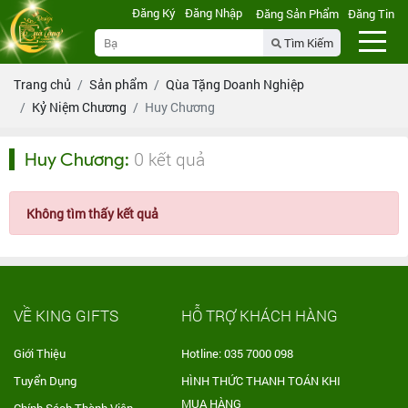
Đăng Ký
Đăng Nhập
Đăng Sản Phẩm
Đăng Tin
Tìm Kiếm
Trang chủ
Sản phẩm
Qùa Tặng Doanh Nghiệp
Kỷ Niệm Chương
Huy Chương
0 kết quả
Huy Chương
:
Không tìm thấy kết quả
VỀ KING GIFTS
HỖ TRỢ KHÁCH HÀNG
Giới Thiệu
Hotline: 035 7000 098
Tuyển Dụng
HÌNH THỨC THANH TOÁN KHI
MUA HÀNG