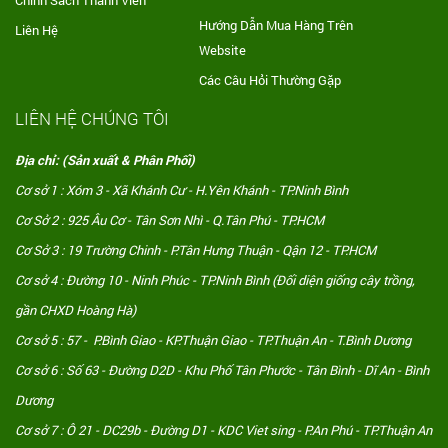
Chính Sách Thành Viên
Hướng Dẫn Mua Hàng Trên
Liên Hệ
Website
Các Câu Hỏi Thường Gặp
LIÊN HỆ CHÚNG TÔI
Địa chỉ: (Sản xuất & Phân Phối)
Cơ sở 1 : Xóm 3 - Xã Khánh Cư - H.Yên Khánh - TP.Ninh Bình
Cơ Sở 2 : 925 Âu Cơ - Tân Sơn Nhì - Q.Tân Phú - TP.HCM
Cơ Sở 3 : 19 Trường Chinh - P.Tân Hưng Thuận - Qận 12 - TP.HCM
Cơ sở 4 : Đường 10 - Ninh Phúc - TP.Ninh Bình (Đối diện giống cây trồng,
gần CHXD Hoàng Hà)
Cơ sở 5 : 57 - P.Bình Giao - KP.Thuận Giao - TP.Thuận An - T.Bình Dương
Cơ sở 6 : Số 63 - Đường D2D - Khu Phố Tân Phước - Tân Bình - Dĩ An - Bình
Dương
Cơ sở 7 : Ô 21 - DC29b - Đường D1 - KDC Viet sing - P.An Phú - TP.Thuận An