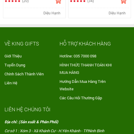
(20)
(34)
Diệu Hạnh
Diệu Hạnh
VỀ KING GIFTS
HỖ TRỢ KHÁCH HÀNG
Giới Thiệu
Hotline: 035 7000 098
Tuyển Dụng
HÌNH THỨC THANH TOÁN KHI
MUA HÀNG
Chính Sách Thành Viên
Hướng Dẫn Mua Hàng Trên
Liên Hệ
Website
Các Câu Hỏi Thường Gặp
LIÊN HỆ CHÚNG TÔI
Địa chỉ: (Sản xuất & Phân Phối)
Cơ sở 1 : Xóm 3 - Xã Khánh Cư - H.Yên Khánh - TP.Ninh Bình