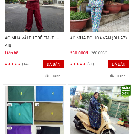
ÁO MƯA VẢI DÙ TRẺ EM (DH-
ÁO MƯA BỘ HOA VĂN (DH-A7)
A8)
Liên hệ
230.000đ
260.000đ
ĐÃ BÁN
ĐÃ BÁN
(14)
(21)
Diệu Hạnh
Diệu Hạnh
24%