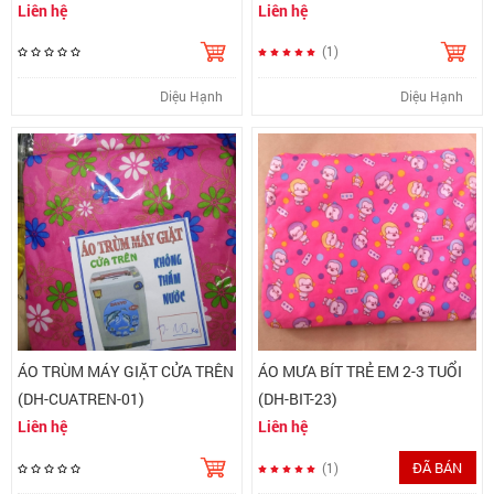
Liên hệ
Liên hệ
(1)
Diệu Hạnh
Diệu Hạnh
ÁO TRÙM MÁY GIẶT CỬA TRÊN
ÁO MƯA BÍT TRẺ EM 2-3 TUỔI
(DH-CUATREN-01)
(DH-BIT-23)
Liên hệ
Liên hệ
ĐÃ BÁN
(1)