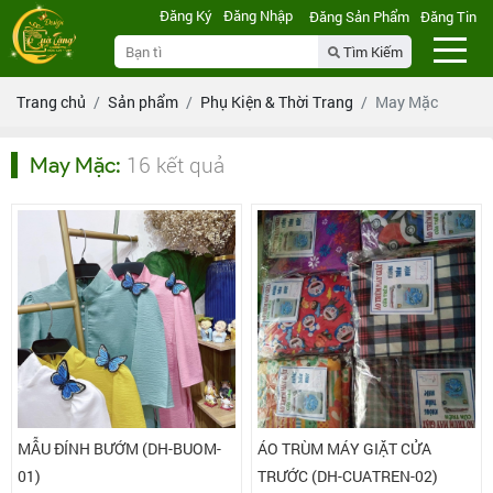
Đăng Ký
Đăng Nhập
Đăng Sản Phẩm
Đăng Tin
Tìm Kiếm
Trang chủ
Sản phẩm
Phụ Kiện & Thời Trang
May Mặc
16 kết quả
May Mặc
:
MẪU ĐÍNH BƯỚM (DH-BUOM-
ÁO TRÙM MÁY GIẶT CỬA
01)
TRƯỚC (DH-CUATREN-02)