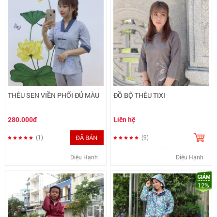
THÊU SEN VIỀN PHỐI ĐỦ MÀU
ĐỒ BỘ THÊU TIXI
280.000đ
Liên hệ
ĐÃ BÁN
(1)
(9)
Diệu Hạnh
Diệu Hạnh
12%