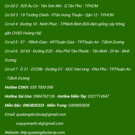
Cơ Sở 2 : 925 Âu Cơ - Tân Sơn Nhì - Q.Tân Phú - TP.HCM
Cơ Sở 3 : 19 Trường Chinh - P.Tân Hưng Thuận - Qận 12 - TP.HCM
Cơ sở 4 : Đường 10 - Ninh Phúc - TP.Ninh Bình (Đối diện giống cây trồng,
gần CHXD Hoàng Hà)
Cơ sở 5 : 57 - P.Bình Giao - KP.Thuận Giao - TP.Thuận An - T.Bình Dương
Cơ sở 6 : Số 63 - Đường D2D - Khu Phố Tân Phước - Tân Bình - Dĩ An - Bình
Dương
Cơ sở 7 : Ô 21 - DC29b - Đường D1 - KDC Viet sing - P.An Phú - TP.Thuận An
- T.Bình Dương
Hotline CSKH:
035 7000 098
Hotline Sài Gòn:
0984762136 -
Hotline Miền Tây:
0327714547
Miền Bắc: 0963835333
-
Miền Trung:
0389855838
Email: quatangdoclavip@gmail.com
vuquyenanh.nb@gmail.com
Website: http:quatangdoclavip.com