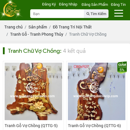
Đăng Ký
Đăng Nhập
Đăng Sản Phẩm
Đăng Tin
Tìm Kiếm
Trang chủ
Sản phẩm
Đồ Trang Trí Nội Thất
Tranh Gỗ - Tranh Phong Thủy
Tranh Chữ Vợ Chồng
4 kết quả
Tranh Chữ Vợ Chồng
:
5%
Tranh Gỗ Vợ Chồng (QTTG-5)
Tranh Gỗ Vợ Chồng (QTTG-6)