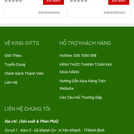
ĐÃ BÁN
ĐÃ BÁN
Administrator
Administrator
VỀ KING GIFTS
HỖ TRỢ KHÁCH HÀNG
Giới Thiệu
Hotline: 035 7000 098
Tuyển Dụng
HÌNH THỨC THANH TOÁN KHI
MUA HÀNG
Chính Sách Thành Viên
Hướng Dẫn Mua Hàng Trên
Liên Hệ
Website
Các Câu Hỏi Thường Gặp
LIÊN HỆ CHÚNG TÔI
Địa chỉ: (Sản xuất & Phân Phối)
Cơ sở 1 : Xóm 3 - Xã Khánh Cư - H.Yên Khánh - TP.Ninh Bình