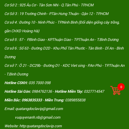
Cơ Sở 2 : 925 Âu Cơ - Tân Sơn Nhì - Q.Tân Phú - TP.HCM
Cơ Sở 3 : 19 Trường Chinh - P.Tân Hưng Thuận - Qận 12 - TP.HCM
Cơ sở 4 : Đường 10 - Ninh Phúc - TP.Ninh Bình (Đối diện giống cây trồng,
gần CHXD Hoàng Hà)
Cơ sở 5 : 57 - P.Bình Giao - KP.Thuận Giao - TP.Thuận An - T.Bình Dương
Cơ sở 6 : Số 63 - Đường D2D - Khu Phố Tân Phước - Tân Bình - Dĩ An - Bình
Dương
Cơ sở 7 : Ô 21 - DC29b - Đường D1 - KDC Viet sing - P.An Phú - TP.Thuận An
- T.Bình Dương
Hotline CSKH:
035 7000 098
0
Hotline Sài Gòn:
0984762136 -
Hotline Miền Tây:
0327714547
Miền Bắc: 0963835333
-
Miền Trung:
0389855838
Email: quatangdoclavip@gmail.com
vuquyenanh.nb@gmail.com
Website: http:quatangdoclavip.com