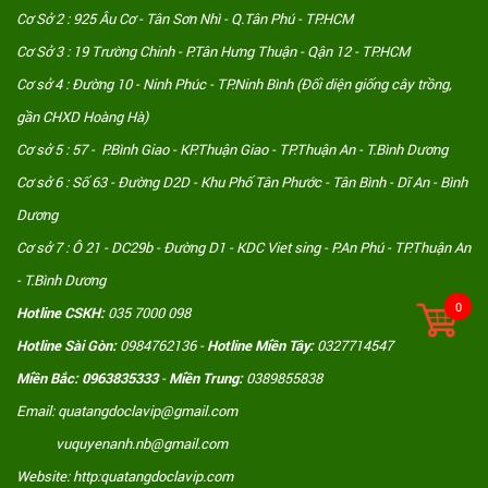
Cơ Sở 2 : 925 Âu Cơ - Tân Sơn Nhì - Q.Tân Phú - TP.HCM
Cơ Sở 3 : 19 Trường Chinh - P.Tân Hưng Thuận - Qận 12 - TP.HCM
Cơ sở 4 : Đường 10 - Ninh Phúc - TP.Ninh Bình (Đối diện giống cây trồng,
gần CHXD Hoàng Hà)
Cơ sở 5 : 57 - P.Bình Giao - KP.Thuận Giao - TP.Thuận An - T.Bình Dương
Cơ sở 6 : Số 63 - Đường D2D - Khu Phố Tân Phước - Tân Bình - Dĩ An - Bình
Dương
Cơ sở 7 : Ô 21 - DC29b - Đường D1 - KDC Viet sing - P.An Phú - TP.Thuận An
- T.Bình Dương
0
Hotline CSKH:
035 7000 098
Hotline Sài Gòn:
0984762136 -
Hotline Miền Tây:
0327714547
Miền Bắc: 0963835333
-
Miền Trung:
0389855838
Email: quatangdoclavip@gmail.com
vuquyenanh.nb@gmail.com
Website: http:quatangdoclavip.com