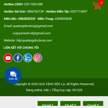
0
Hotline CSKH:
035 7000 098
Hotline Sài Gòn:
0984762136 -
Hotline Miền Tây:
0327714547
Miền Bắc: 0963835333
-
Miền Trung:
0389855838
Email: quatangdoclavip@gmail.com
vuquyenanh.nb@gmail.com
Website: http:quatangdoclavip.com
LIÊN KẾT VỚI CHÚNG TÔI
Liên hệ
Copyright © 2020 QUÀ TẶNG ĐỘC LẠ. All Rights Reserved.
Đang online: 346
|
Tổng truy cập: 351225
Cơ sở 1
Cơ sở 2
Cơ sở 3