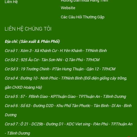
Hướng Dẫn Mua Hàng Trên
Liên Hệ
Website
Các Câu Hỏi Thường Gặp
LIÊN HỆ CHÚNG TÔI
Địa chỉ: (Sản xuất & Phân Phối)
Cơ sở 1 : Xóm 3 - Xã Khánh Cư - H.Yên Khánh - TP.Ninh Bình
Cơ Sở 2 : 925 Âu Cơ - Tân Sơn Nhì - Q.Tân Phú - TP.HCM
Cơ Sở 3 : 19 Trường Chinh - P.Tân Hưng Thuận - Qận 12 - TP.HCM
Cơ sở 4 : Đường 10 - Ninh Phúc - TP.Ninh Bình (Đối diện giống cây trồng,
gần CHXD Hoàng Hà)
Cơ sở 5 : 57 - P.Bình Giao - KP.Thuận Giao - TP.Thuận An - T.Bình Dương
Cơ sở 6 : Số 63 - Đường D2D - Khu Phố Tân Phước - Tân Bình - Dĩ An - Bình
Dương
Cơ sở 7 : Ô 21 - DC29b - Đường D1 - KDC Viet sing - P.An Phú - TP.Thuận An
- T.Bình Dương