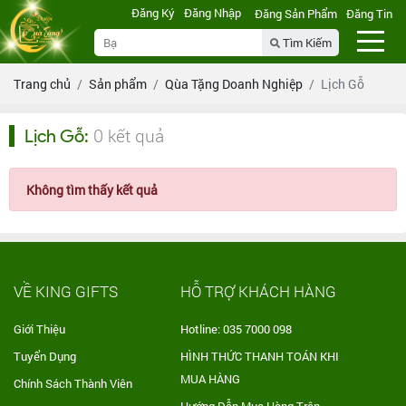
Đăng Ký
Đăng Nhập
Đăng Sản Phẩm
Đăng Tin
Tìm Kiếm
Trang chủ
Sản phẩm
Qùa Tặng Doanh Nghiệp
Lịch Gỗ
0 kết quả
Lịch Gỗ
:
Không tìm thấy kết quả
VỀ KING GIFTS
HỖ TRỢ KHÁCH HÀNG
Giới Thiệu
Hotline: 035 7000 098
Tuyển Dụng
HÌNH THỨC THANH TOÁN KHI
MUA HÀNG
Chính Sách Thành Viên