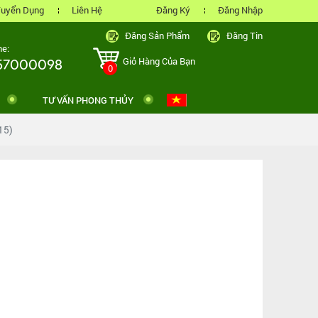
uyển Dụng
Liên Hệ
Đăng Ký
Đăng Nhập
Đăng Sản Phẩm
Đăng Tin
ne:
Giỏ Hàng Của Bạn
57000098
0
TƯ VẤN PHONG THỦY
15)