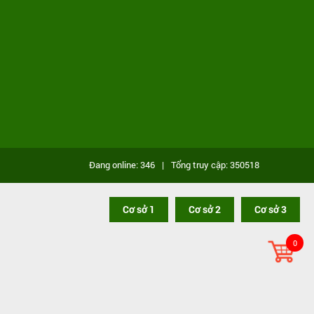
Đang online: 346
|
Tổng truy cập: 350518
Cơ sở 1
Cơ sở 2
Cơ sở 3
0