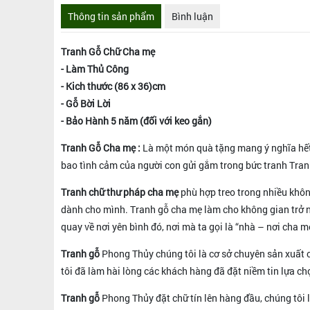
Thông tin sản phẩm
Bình luận
Tranh Gỗ Chữ Cha mẹ
- Làm Thủ Công
- Kich thước (86 x 36)cm
- Gỗ Bời Lời
- Bảo Hành 5 năm (đối với keo gắn)
Tranh Gỗ Cha mẹ :
Là một món quà tặng mang ý nghĩa hết 
bao tình cảm của người con gửi gắm trong bức tranh Tranh C
Tranh chữ thư pháp cha mẹ
phù hợp treo trong nhiều khôn
dành cho mình. Tranh gỗ cha mẹ làm cho không gian trở n
quay về nơi yên bình đó, nơi mà ta gọi là “nhà – nơi cha m
Tranh gỗ
Phong Thủy chúng tôi là cơ sở chuyên sản xuất c
tôi đã làm hài lòng các khách hàng đã đặt niềm tin lựa ch
Tranh gỗ
Phong Thủy đặt chữ tín lên hàng đầu, chúng tôi