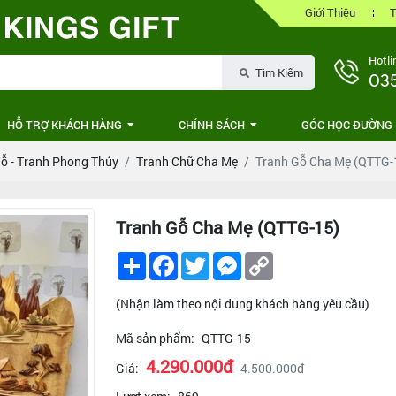
Giới Thiệu
T
Hotli
Tìm Kiếm
03
HỖ TRỢ KHÁCH HÀNG
CHÍNH SÁCH
GÓC HỌC ĐƯỜNG
ỗ - Tranh Phong Thủy
Tranh Chữ Cha Mẹ
Tranh Gỗ Cha Mẹ (QTTG-
Tranh Gỗ Cha Mẹ (QTTG-15)
Share
Facebook
Twitter
Messenger
Copy
Link
(Nhận làm theo nội dung khách hàng yêu cầu)
Mã sản phẩm:
QTTG-15
4.290.000đ
Giá:
4.500.000đ