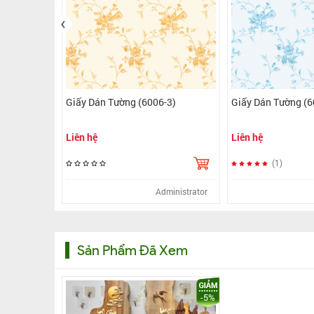
‹
016-2)
Giấy Dán Tường (6006-3)
Giấy Dán Tường
Liên hệ
Liên hệ
(1)
Administrator
Administrator
Sản Phẩm Đã Xem
-5%