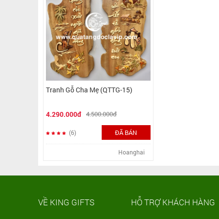
Tranh Gỗ Cha Mẹ (QTTG-15)
4.290.000đ
4.500.000đ
ĐÃ BÁN
(6)
Hoanghai
VỀ KING GIFTS
HỖ TRỢ KHÁCH HÀNG