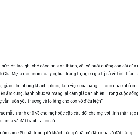
sức lớn lao, ghi nhớ công ơn sinh thành, vất vả nuôi dưỡng con cái của
ha Mẹ là một món quà ý nghĩa, trang trọng có giá trị cả về tinh thần lẫn
g gian như phòng khách, phòng làm việc, cửa hàng…. Luôn nhắc nhở con 
ên ấm cúng, hạnh phúc và mang lại cảm giác an nhiên. Trong cuộc sống 
ẹ vẫn luôn yêu thương và lo lắng cho con vô điều kiện”.
ác mẫu tranh chữ về cha mẹ hoặc cặp câu đối cha mẹ, với tinh thần tạo
ọn mua và đặt tranh tại cơ sở.
 luôn cam kết chất lượng dù khách hàng ở bất cứ đâu mua và đặt hàng.