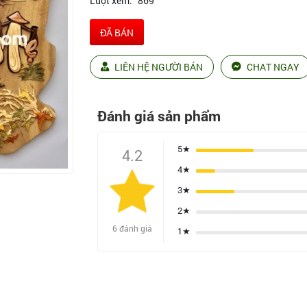
Lượt xem:
869
ĐÃ BÁN
LIÊN HỆ NGƯỜI BÁN
CHAT NGAY
Đánh giá sản phẩm
5★
4.2
4★
3★
2★
6 đánh giá
1★