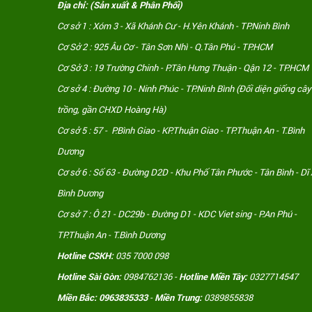
Địa chỉ: (Sản xuất & Phân Phối)
Cơ sở 1 : Xóm 3 - Xã Khánh Cư - H.Yên Khánh - TP.Ninh Bình
Cơ Sở 2 : 925 Âu Cơ - Tân Sơn Nhì - Q.Tân Phú - TP.HCM
Cơ Sở 3 : 19 Trường Chinh - P.Tân Hưng Thuận - Qận 12 - TP.HCM
Cơ sở 4 : Đường 10 - Ninh Phúc - TP.Ninh Bình (Đối diện giống cây
trồng, gần CHXD Hoàng Hà)
Cơ sở 5 : 57 - P.Bình Giao - KP.Thuận Giao - TP.Thuận An - T.Bình
Dương
Cơ sở 6 : Số 63 - Đường D2D - Khu Phố Tân Phước - Tân Bình - Dĩ 
Bình Dương
Cơ sở 7 : Ô 21 - DC29b - Đường D1 - KDC Viet sing - P.An Phú -
TP.Thuận An - T.Bình Dương
Hotline CSKH:
035 7000 098
Hotline Sài Gòn:
0984762136 -
Hotline Miền Tây:
0327714547
Miền Bắc: 0963835333
-
Miền Trung:
0389855838